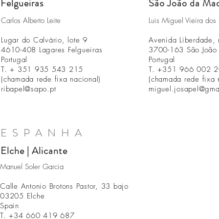
Felgueiras
São João da Mad
Carlos Alberto Leite
Luis Miguel Vieira dos
Lugar do Calvário, lote 9
Avenida Liberdade, 
4610-408 Lagares Felgueiras
3700-163 São João
Portugal
Portugal
T. + 351 935 543 215
T. +351 966 002 
(chamada rede fixa nacional)
(chamada rede fixa 
ribapel@sapo.pt
miguel.josapel@gma
ESPANHA
Elche | Alicante
Manuel Soler Garcia
Calle Antonio Brotons Pastor, 33 bajo
03205 Elche
Spain
T. +34 660 419 687